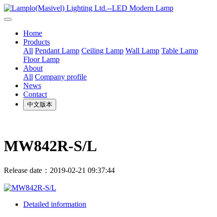
Home
Products
All
Pendant Lamp
Ceiling Lamp
Wall Lamp
Table Lamp
Floor Lamp
About
All
Company profile
News
Contact
中文版本
MW842R-S/L
Release date：2019-02-21 09:37:44
Detailed information