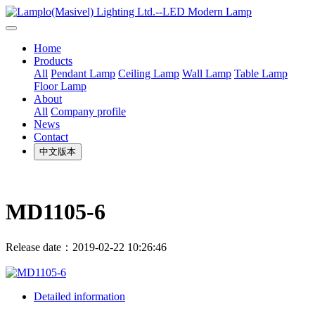
Home
Products
All
Pendant Lamp
Ceiling Lamp
Wall Lamp
Table Lamp
Floor Lamp
About
All
Company profile
News
Contact
中文版本
MD1105-6
Release date：2019-02-22 10:26:46
Detailed information