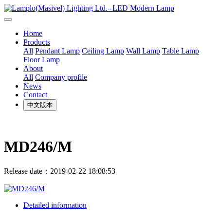
Home
Products
All
Pendant Lamp
Ceiling Lamp
Wall Lamp
Table Lamp
Floor Lamp
About
All
Company profile
News
Contact
中文版本
MD246/M
Release date：2019-02-22 18:08:53
Detailed information