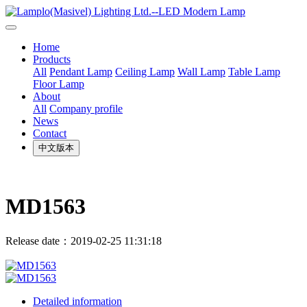
Home
Products
All
Pendant Lamp
Ceiling Lamp
Wall Lamp
Table Lamp
Floor Lamp
About
All
Company profile
News
Contact
中文版本
MD1563
Release date：2019-02-25 11:31:18
Detailed information